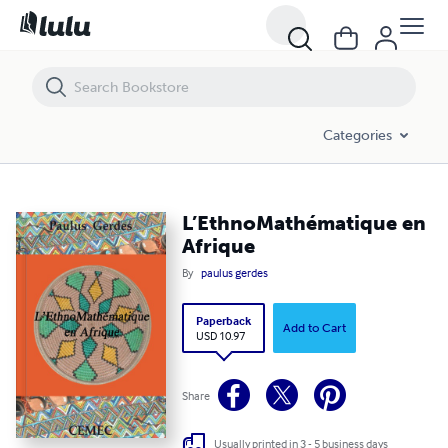
L’EthnoMathématique en Afrique
Categories
L’EthnoMathématique en
Afrique
By
paulus gerdes
Paperback
Add to Cart
USD 10.97
Share
Usually printed in 3 - 5 business days