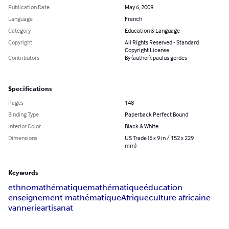
Publication Date
May 6, 2009
Language
French
Category
Education & Language
Copyright
All Rights Reserved - Standard
Copyright License
Contributors
By (author): paulus gerdes
Specifications
Pages
148
Binding Type
Paperback Perfect Bound
Interior Color
Black & White
Dimensions
US Trade (6 x 9 in / 152 x 229
mm)
Keywords
ethnomathématique
mathématique
éducation
enseignement mathématique
Afrique
culture africaine
vannerie
artisanat