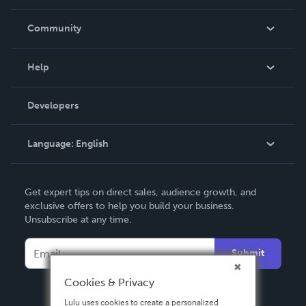
Careers
In The News
Community
Events
Blog
Help
Videos
Order Lookup
Developers
Podcast
Knowledge Base
Language:
English
Contact Support
English
Get expert tips on direct sales, audience growth, and
Deutsch
exclusive offers to help you build your business.
Unsubscribe at any time.
Français
Italiano
Submit
Español
Cookies & Privacy
Lulu uses cookies to create a personalized