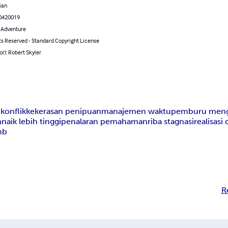
ian
0420019
& Adventure
ts Reserved - Standard Copyright License
or): Robert Skyler
 konflik
kekerasan penipuan
manajemen waktu
pemburu men
n
naik lebih tinggi
penalaran pemahaman
riba stagnasi
realisasi 
mb
R