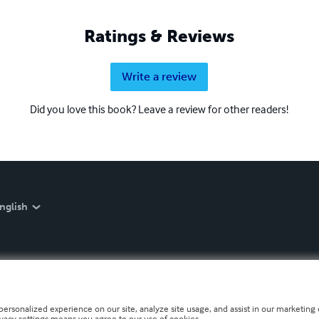
Ratings & Reviews
Write a review
Did you love this book? Leave a review for other readers!
nglish
personalized experience on our site, analyze site usage, and assist in our marketing e
ivacy settings means you agree to our use of cookies.