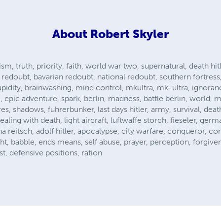
About
Robert Skyler
ism, truth, priority, faith, world war two, supernatural, death hit
ine redoubt, bavarian redoubt, national redoubt, southern fortres
upidity, brainwashing, mind control, mkultra, mk-ultra, ignoran
, epic adventure, spark, berlin, madness, battle berlin, world, m
s, shadows, fuhrerbunker, last days hitler, army, survival, death
aling with death, light aircraft, luftwaffe storch, fieseler, germ
anna reitsch, adolf hitler, apocalypse, city warfare, conqueror,
ight, babble, ends means, self abuse, prayer, perception, forgiv
t, defensive positions, ration