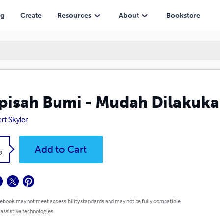
ng
Create
Resources
About
Bookstore
pisah Bumi - Mudah Dilakuk
rt Skyler
k
Add to Cart
9
 ebook may not meet accessibility standards and may not be fully compatible
 assistive technologies.