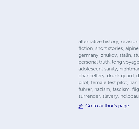
alternative history, revision
fiction, short stories, alp
germany, zhukov, stalin, st
personal truth, long voyage
adolescent sanity, nightmare
chancellery, drunk guard, de
pilot, female test pilot, h
fuhrer, nazism, fascism, fl
surrender, slavery, holocaus
Go to author's page