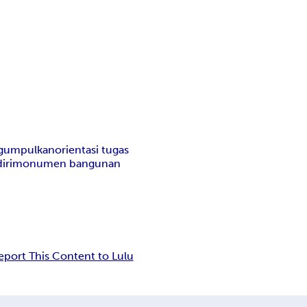
gumpulkan
orientasi tugas
diri
monumen bangunan
eport This Content to Lulu