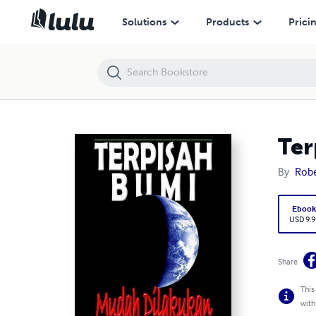
Terpisah Bumi - Mudah Dilakukan
Solutions
Products
Prici
Ter
By
Robe
Eboo
USD 9.9
Share
This
with