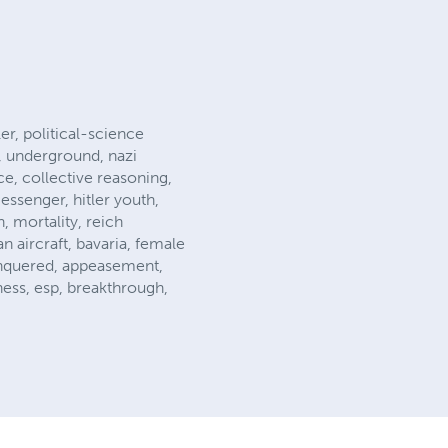
ler, political-science
s, underground, nazi
ce, collective reasoning,
essenger, hitler youth,
, mortality, reich
an aircraft, bavaria, female
 conquered, appeasement,
eness, esp, breakthrough,