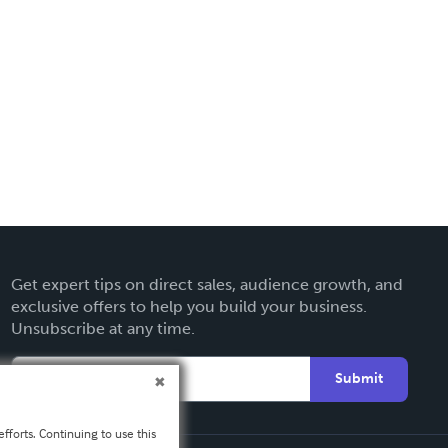
Get expert tips on direct sales, audience growth, and
exclusive offers to help you build your business.
Unsubscribe at any time.
Submit
fforts. Continuing to use this