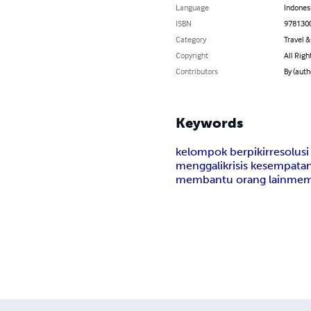
Language
Indones
ISBN
978130
Category
Travel 
Copyright
All Righ
Contributors
By (auth
Keywords
kelompok berpikir
resolusi
menggali
krisis kesempata
membantu orang lain
me